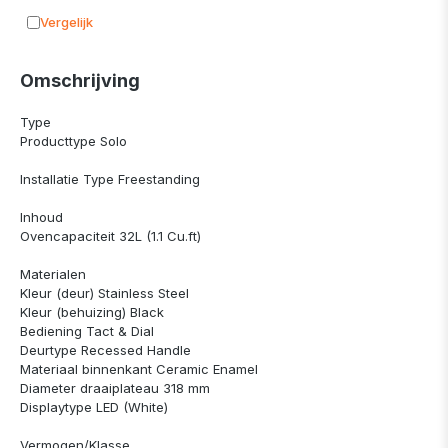
Vergelijk
Toevoegen aan vergelijking
Omschrijving
Type
Producttype Solo
Installatie Type Freestanding
Inhoud
Ovencapaciteit 32L (1.1 Cu.ft)
Materialen
Kleur (deur) Stainless Steel
Kleur (behuizing) Black
Bediening Tact & Dial
Deurtype Recessed Handle
Materiaal binnenkant Ceramic Enamel
Diameter draaiplateau 318 mm
Displaytype LED (White)
Vermogen/Klasse