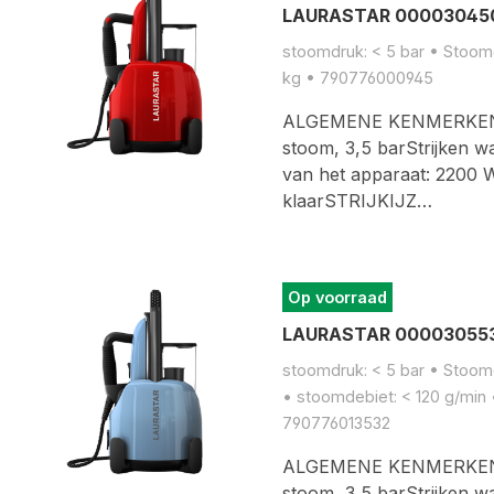
LAURASTAR 000030450
stoomdruk: < 5 bar • Stoomge
kg • 790776000945
ALGEMENE KENMERKENCo
stoom, 3,5 barStrijken 
van het apparaat: 2200
klaarSTRIJKIJZ…
Op voorraad
LAURASTAR 000030553
stoomdruk: < 5 bar • Stoomge
• stoomdebiet: < 120 g/min
790776013532
ALGEMENE KENMERKENCo
stoom, 3,5 barStrijken 