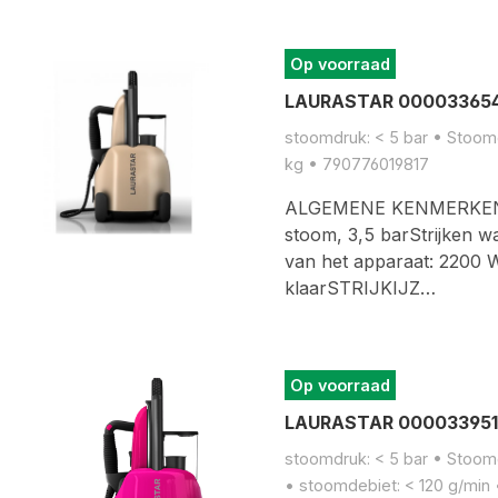
Op voorraad
LAURASTAR 000033654
stoomdruk: < 5 bar • Stoomge
kg • 790776019817
ALGEMENE KENMERKENCo
stoom, 3,5 barStrijken 
van het apparaat: 2200
klaarSTRIJKIJZ…
Op voorraad
LAURASTAR 000033951
stoomdruk: < 5 bar • Stoomge
• stoomdebiet: < 120 g/min