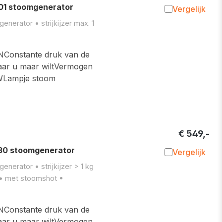
1 stoomgenerator
Vergelijk
Toevoegen 
nerator • strijkijzer max. 1
nstante druk van de
waar u maar wiltVermogen
 WLampje stoom
€ 549,-
0 stoomgenerator
Vergelijk
Toevoegen 
nerator • strijkijzer > 1 kg
 • met stoomshot •
nstante druk van de
waar u maar wiltVermogen