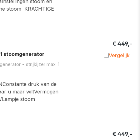
Instellingen stoom en
sche stoom KRACHTIGE
€ 449,-
 stoomgenerator
Vergelijk
Toevoegen 
nerator • strijkijzer max. 1
nstante druk van de
waar u maar wiltVermogen
 WLampje stoom
€ 449,-