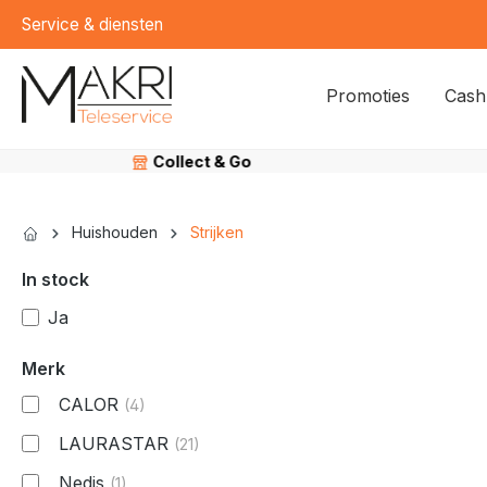
Service & diensten
kipToSearch
general.skipToNavigation
Promoties
Cash
Veilig
betalen
Huishouden
Strijken
In stock
Ja
Merk
CALOR
(4)
LAURASTAR
(21)
Nedis
(1)