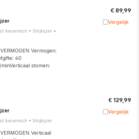
€ 89,99
jzer
Vergelijk
Toevoegen 
: keramisch • Strijkijzer •
VERMOGEN Vermogen:
gifte: 40
minVerticaal stomen:
€ 129,99
jzer
Vergelijk
Toevoegen 
: keramisch • Strijkijzer
VERMOGEN Verticaal