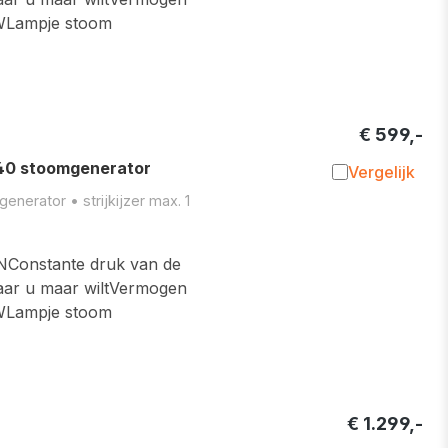
 WLampje stoom
€ 599,-
0 stoomgenerator
Vergelijk
Toevoegen 
nerator • strijkijzer max. 1
nstante druk van de
waar u maar wiltVermogen
 WLampje stoom
€ 1.299,-