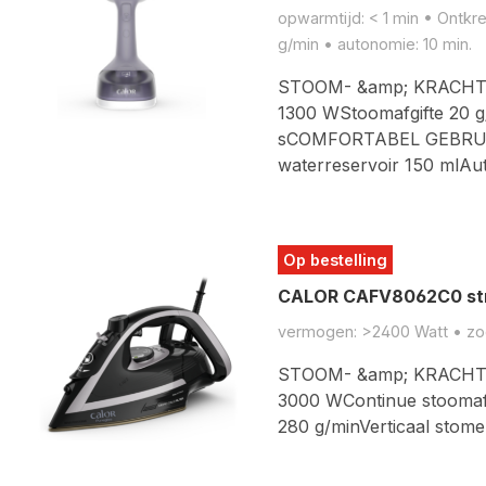
opwarmtijd: < 1 min • Ontkr
g/min • autonomie: 10 min.
STOOM- &amp; KRACH
1300 WStoomafgifte 20 g
sCOMFORTABEL GEBRUIK
waterreservoir 150 mlAu
Op bestelling
CALOR CAFV8062C0 stri
vermogen: >2400 Watt • zool
STOOM- &amp; KRACH
3000 WContinue stoomaf
280 g/minVerticaal stom