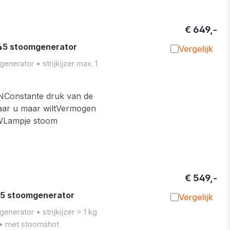
€ 649,-
5 stoomgenerator
Vergelijk
Toevoegen 
nerator • strijkijzer max. 1
nstante druk van de
waar u maar wiltVermogen
 WLampje stoom
€ 549,-
5 stoomgenerator
Vergelijk
Toevoegen 
nerator • strijkijzer > 1 kg
 • met stoomshot