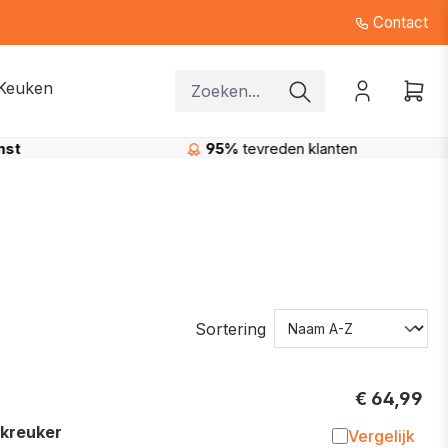
Contact
Keuken
nten
Gratis levering
in de regio Beerse
Sortering
€ 64,99
kreuker
Vergelijk