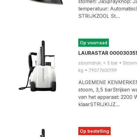
stomen: JaSprayknop: Ja
temperatuur: Automati
STRIJKZOOL St…
Op voorraad
LAURASTAR 0000303511
stoomdruk: < 5 bar • Stoomge
kg • 790776001119
ALGEMENE KENMERKENCo
stoom, 3,5 barStrijken 
van het apparaat: 2200
klaarSTRIJKIJZ…
Op bestelling