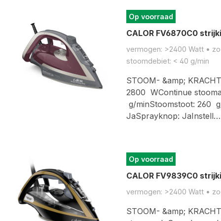
Op voorraad
CALOR FV6870C0 strijki
vermogen: >2400 Watt • zool
stoomdebiet: < 40 g/min
STOOM- &amp; KRACHT
2800 WContinue stoomaf
g/minStoomstoot: 260 g/
JaSprayknop: JaInstell…
Op voorraad
CALOR FV9839C0 strijki
vermogen: >2400 Watt • zool
STOOM- &amp; KRACHT