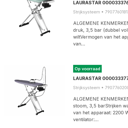
LAURASTAR 0000333769
Strijksysteem • 7907760181
ALGEMENE KENMERKENS
druk, 3,5 bar (dubbel vo
wiltVermogen van het a
van…
Op voorraad
LAURASTAR 0000333779
Strijksysteem • 790776020
ALGEMENE KENMERKENCo
stoom, 3,5 barStrijken 
van het apparaat: 2200
ventilator:…