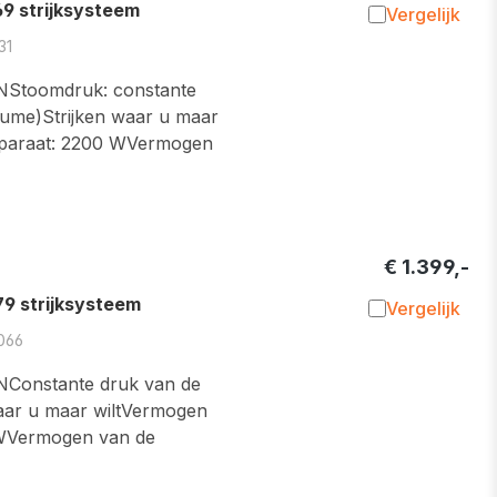
 strijksysteem
Vergelijk
Toevoegen 
31
toomdruk: constante
lume)Strijken waar u maar
pparaat: 2200 WVermogen
€ 1.399,-
 strijksysteem
Vergelijk
Toevoegen 
066
nstante druk van de
waar u maar wiltVermogen
 WVermogen van de