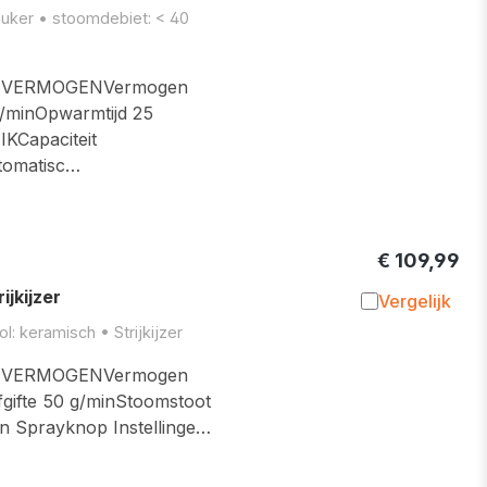
Toevoegen 
euker • stoomdebiet: < 40
TVERMOGENVermogen
/minOpwarmtijd 25
Capaciteit
tomatisc…
€ 109,99
jkijzer
Vergelijk
Toevoegen 
: keramisch • Strijkijzer
TVERMOGENVermogen
gifte 50 g/minStoomstoot
en Sprayknop Instellinge…