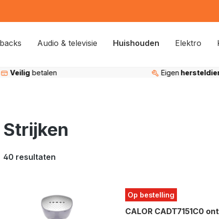
backs
Audio & televisie
Huishouden
Elektro
Eigen
hersteldienst
95%
tevreden kla
Strijken
40 resultaten
Op bestelling
CALOR CADT7151C0 ont