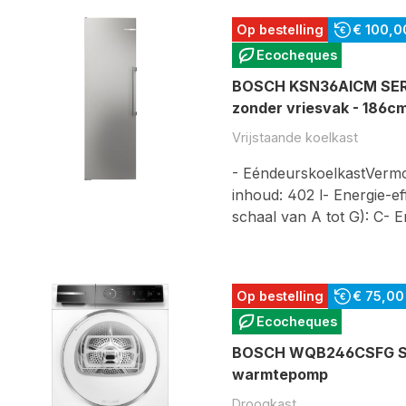
Op bestelling
€ 100,0
Ecocheques
BOSCH KSN36AICM SERIE
zonder vriesvak - 186c
Vrijstaande koelkast
- EéndeurskoelkastVermo
inhoud: 402 l- Energie-ef
schaal van A tot G): C- 
Op bestelling
€ 75,00
Ecocheques
BOSCH WQB246CSFG SER
warmtepomp
Droogkast