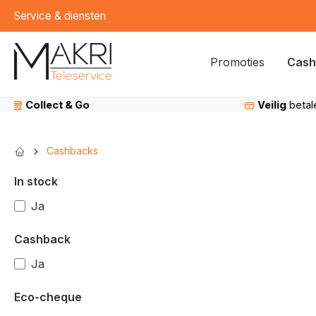
Service & diensten
kipToSearch
general.skipToNavigation
Promoties
Cash
Veilig
betalen
Cashbacks
In stock
Ja
Cashback
Ja
Eco-cheque