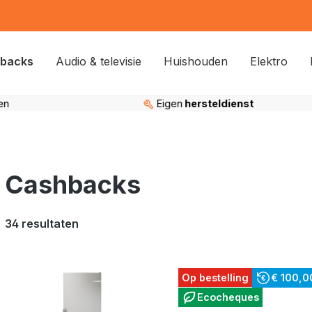
backs
Audio & televisie
Huishouden
Elektro
Eigen
hersteldienst
95%
tevreden kla
Cashbacks
34 resultaten
Op bestelling
€ 100,0
Ecocheques