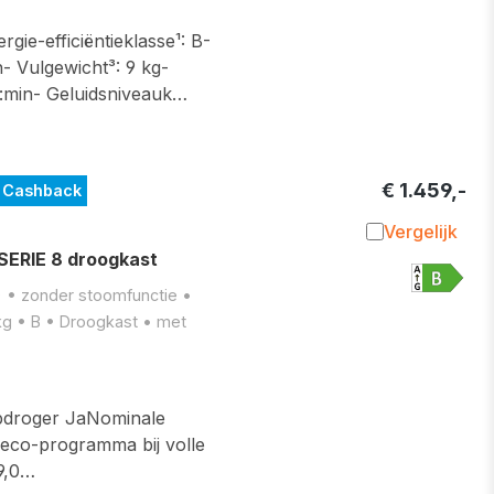
gie-efficiëntieklasse¹: B-
- Vulgewicht³: 9 kg-
:min- Geluidsniveauk…
€ 1.459,-
 Cashback
Vergelijk
Toevoegen 
RIE 8 droogkast
) • zonder stoomfunctie •
kg • B • Droogkast • met
droger JaNominale
t eco-programma bij volle
9,0…