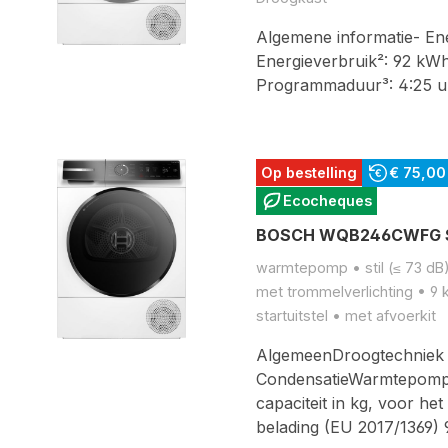
Algemene informatie- Ener
Energieverbruik²: 92 kWh
Programmaduur³: 4:25 u
Op bestelling
€ 75,00
Ecocheques
BOSCH WQB246CWFG SE
warmtepomp • stil (≤ 73 dB
met trommelverlichting • 9 
startuitstel • met afvoerkit
AlgemeenDroogtechniek
CondensatieWarmtepomp
capaciteit in kg, voor he
belading (EU 2017/1369) 