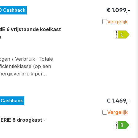
€ 1.099,-
0 Cashback
Vergelijk
Toevoegen 
 6 vrijstaande koelkast
m
gen / Verbruik- Totale
ficiëntieklasse (op een
Energieverbruik per…
€ 1.469,-
 Cashback
Vergelijk
Toevoegen 
IE 8 droogkast -