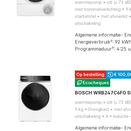
warmtepomp • stil (≤ 73 dB
met trommelverlichting • 9 
startuitstel • met afvoerkit
uitschakeling
Algemene informatie- Ener
Energieverbruik²: 92 kWh
Programmaduur³: 4:25 u
Op bestelling
€ 100,0
Ecocheques
BOSCH WRB247C6FG SER
warmtepomp • stil (≤ 73 dB)
9 kg • Droogkast • met afvo
uitschakeling • A • inductie
Algemene informatie- Ener