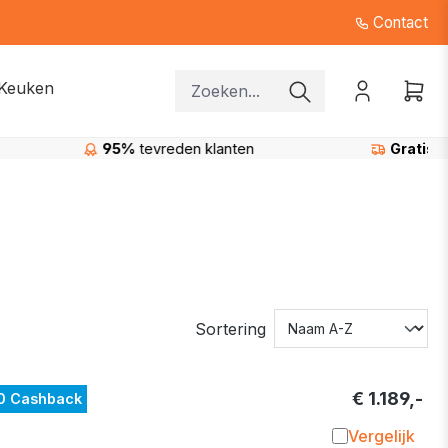
Contact
Keuken
nten
Gratis levering
in de regio Beerse
Sortering
€ 1.189,-
0 Cashback
Vergelijk