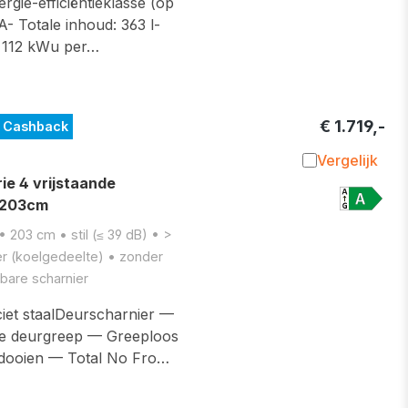
gie-efficiëntieklasse (op
A- Totale inhoud: 363 l-
: 112 kWu per…
€ 1.719,-
0 Cashback
Vergelijk
Toevoegen 
 4 vrijstaande
- 203cm
 203 cm • stil (≤ 39 dB) • >
iter (koelgedeelte) • zonder
rbare scharnier
et staalDeurscharnier —
pe deurgreep — Greeploos
tdooien — Total No Fro…