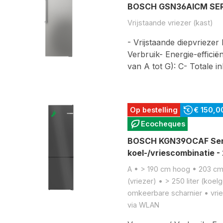
BOSCH GSN36AICM SERIE
Vrijstaande vriezer (kast)
- Vrijstaande diepvrieze
Verbruik- Energie-efficië
van A tot G): C- Totale i
Op bestelling
€ 150,0
Ecocheques
BOSCH KGN39OCAF Serie
koel-/vriescombinatie 
A • > 190 cm hoog • 203 cm • 
(vriezer) • > 250 liter (koe
omkeerbare scharnier • vri
via WLAN