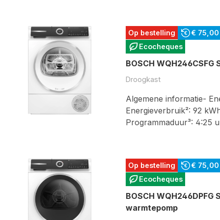
Op bestelling
€ 75,00
Ecocheques
BOSCH WQH246CSFG Ser
Droogkast
Algemene informatie- Ener
Energieverbruik²: 92 kWh
Programmaduur³: 4:25 u
Op bestelling
€ 75,00
Ecocheques
BOSCH WQH246DPFG Ser
warmtepomp