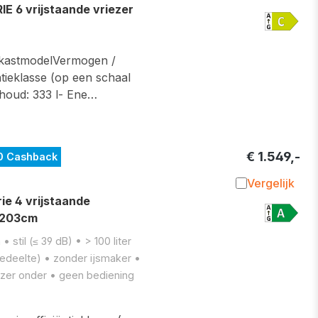
Toevoegen 
 6 vrijstaande vriezer
r kastmodelVermogen /
ntieklasse (op een schaal
nhoud: 333 l- Ene…
€ 1.549,-
0 Cashback
Vergelijk
Toevoegen 
 4 vrijstaande
- 203cm
stil (≤ 39 dB) • > 100 liter
lgedeelte) • zonder ijsmaker •
ezer onder • geen bediening