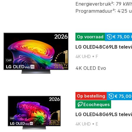
Energieverbruik²: 79 kWh
Programmaduur³: 4:25 u
Op voorraad
€ 75,00
LG OLED48C69LB televi
4K UHD • F
4K OLED Evo
Op bestelling
€ 75,00
Ecocheques
LG OLED48G69LS televi
4K UHD • E