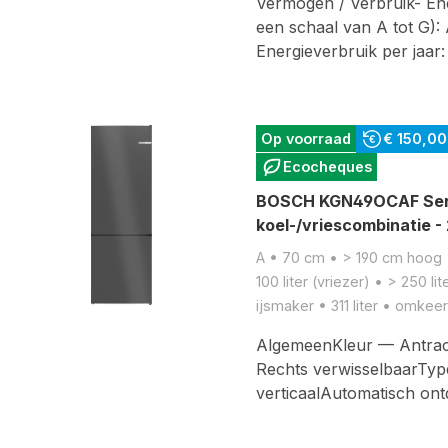
Vermogen / Verbruik- Ener
een schaal van A tot G): 
Energieverbruik per jaar
Op voorraad
€ 150,0
Ecocheques
BOSCH KGN49OCAF Serie
koel-/vriescombinatie 
A • 70 cm • > 190 cm hoog •
100 liter (vriezer) • > 250 l
ijsmaker • 311 liter • omkee
AlgemeenKleur — Antraci
Rechts verwisselbaarTy
verticaalAutomatisch on