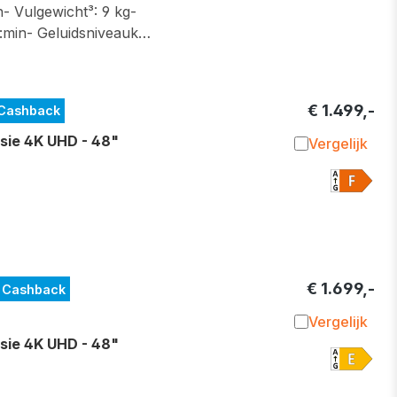
- Vulgewicht³: 9 kg-
:min- Geluidsniveauk…
€ 1.499,-
 Cashback
sie 4K UHD - 48"
Vergelijk
Toevoegen 
€ 1.699,-
 Cashback
Vergelijk
Toevoegen 
sie 4K UHD - 48"