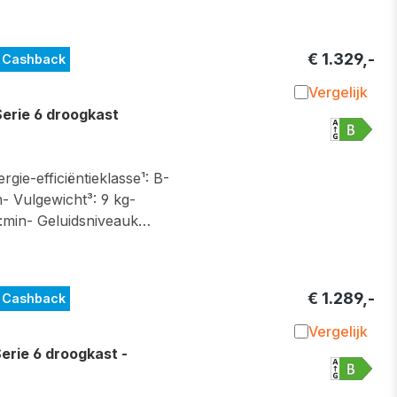
€ 1.329,-
 Cashback
Vergelijk
Toevoegen 
ie 6 droogkast
gie-efficiëntieklasse¹: B-
- Vulgewicht³: 9 kg-
:min- Geluidsniveauk…
€ 1.289,-
 Cashback
Vergelijk
Toevoegen 
ie 6 droogkast -