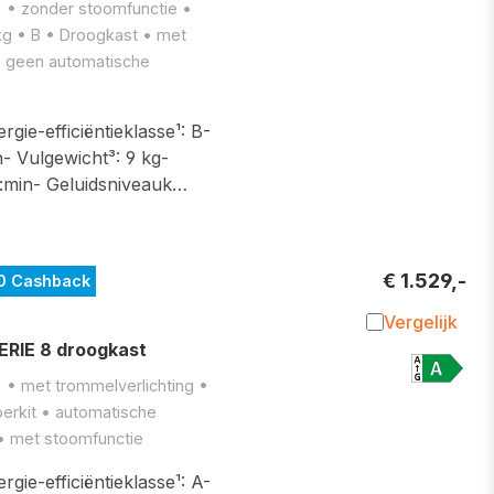
) • zonder stoomfunctie •
kg • B • Droogkast • met
 • geen automatische
gie-efficiëntieklasse¹: B-
- Vulgewicht³: 9 kg-
:min- Geluidsniveauk…
€ 1.529,-
0 Cashback
Vergelijk
Toevoegen 
IE 8 droogkast
 • met trommelverlichting •
erkit • automatische
 • met stoomfunctie
gie-efficiëntieklasse¹: A-