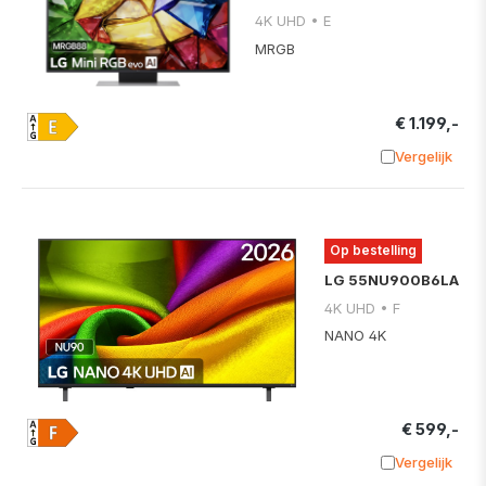
4K UHD • E
MRGB
€ 1.199,-
Vergelijk
Toevoege
Op bestelling
LG 55NU900B6LA
4K UHD • F
NANO 4K
€ 599,-
Vergelijk
Toevoege