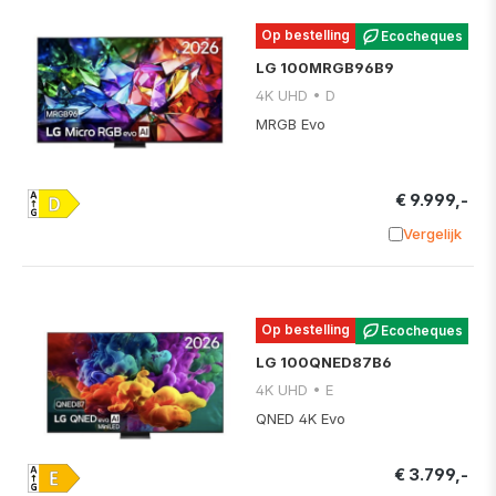
Op bestelling
Ecocheques
LG 100MRGB96B9
4K UHD • D
MRGB Evo
€ 9.999,-
Vergelijk
Toevoege
Op bestelling
Ecocheques
LG 100QNED87B6
4K UHD • E
QNED 4K Evo
€ 3.799,-