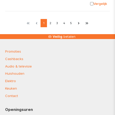
Vergelijk
Toevoege
1
2
3
4
5
Veilig
betalen
Promoties
Cashbacks
Audio & televisie
Huishouden
Elektro
Keuken
Contact
Openingsuren