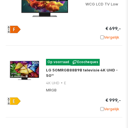
WCG LCD TV Low
€ 699,-
Vergelijk
Toevoege
Op voorraad
Ecocheques
LG 50MRGB88B9B televisie 4K UHD -
50''
4K UHD • E
MRGB
€ 999,-
Vergelijk
Toevoege