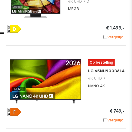
4K UHD • D
MRGB
€ 1.499,-
Vergelijk
Toevoege
Op bestelling
LG 65NU900B6LA
4K UHD • F
NANO 4K
€ 749,-
Vergelijk
Toevoege