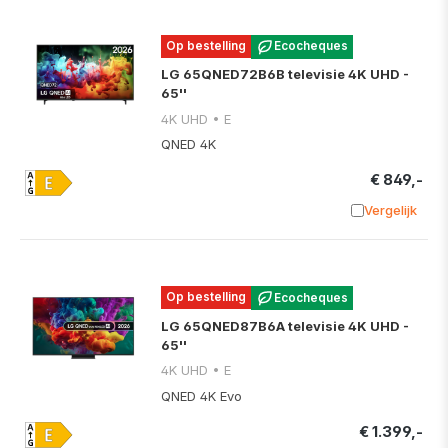
Op bestelling
Ecocheques
LG 65QNED72B6B televisie 4K UHD -
65''
4K UHD • E
QNED 4K
€ 849,-
Vergelijk
Toevoege
Op bestelling
Ecocheques
LG 65QNED87B6A televisie 4K UHD -
65''
4K UHD • E
QNED 4K Evo
€ 1.399,-