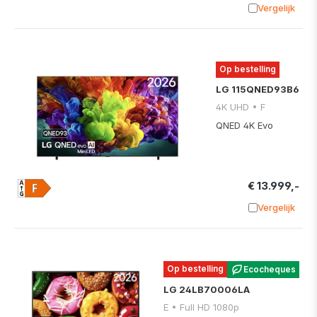
Vergelijk
Toevoege
Op bestelling
LG 115QNED93B6
4K UHD • F
QNED 4K Evo
€ 13.999,-
Vergelijk
Toevoege
Op bestelling
Ecocheques
LG 24LB70006LA
E • Full HD 1080p