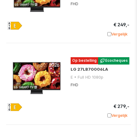
FHD
€ 249,-
Vergelijk
Toevoege
Op bestelling
Ecocheques
LG 27LB70006LA
E • Full HD 1080p
FHD
€ 279,-
Vergelijk
Toevoege