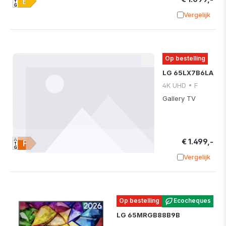
Vergelijk
Toevoege
Op bestelling
LG 65LX7B6LA
4K UHD • F
Gallery TV
€ 1.499,-
Vergelijk
Toevoege
Op bestelling
Ecocheques
LG 65MRGB88B9B