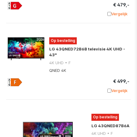
€ 479,-
Vergelijk
Toevoege
Op bestelling
LG 43QNED72B6B televisie 4K UHD -
43"
4K UHD • F
QNED 4K
€ 499,-
Vergelijk
Toevoege
Op bestelling
LG 43QNED87B6A
4K UHD • F