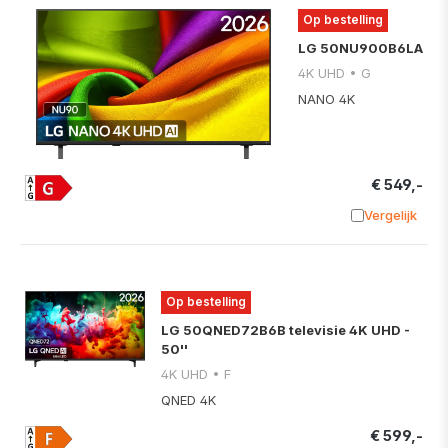
Op bestelling
LG 50NU900B6LA
4K UHD • G
NANO 4K
€ 549,-
Vergelijk
Toevoege
Op bestelling
LG 50QNED72B6B televisie 4K UHD -
50''
4K UHD • F
QNED 4K
€ 599,-