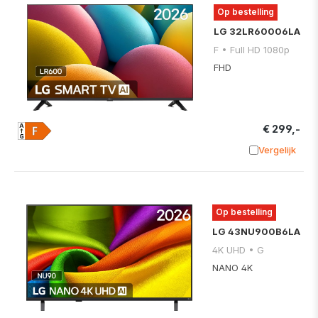
Op bestelling
LG 32LR60006LA
F • Full HD 1080p
FHD
€ 299,-
Vergelijk
Toevoege
Op bestelling
LG 43NU900B6LA
4K UHD • G
NANO 4K