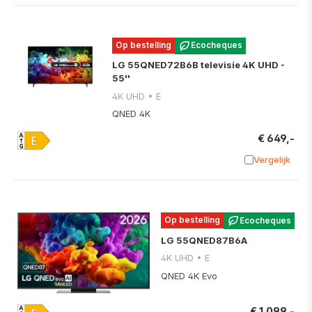
Op bestelling
Ecocheques
LG 55QNED72B6B televisie 4K UHD -
55''
4K UHD • E
QNED 4K
€ 649,-
Vergelijk
Toevoege
Op bestelling
Ecocheques
LG 55QNED87B6A
4K UHD • E
QNED 4K Evo
€ 1.099,-