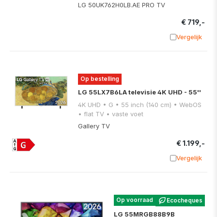
LG 50UK762H0LB.AE PRO TV
€ 719,-
Vergelijk
Toevoege
Op bestelling
LG 55LX7B6LA televisie 4K UHD - 55''
4K UHD • G • 55 inch (140 cm) • WebOS
• flat TV • vaste voet
Gallery TV
€ 1.199,-
Vergelijk
Toevoege
Op voorraad
Ecocheques
LG 55MRGB88B9B