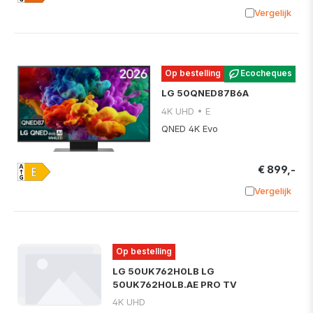
Vergelijk
Toevoege
Op bestelling
Ecocheques
LG 50QNED87B6A
4K UHD • E
QNED 4K Evo
€ 899,-
Vergelijk
Toevoege
Op bestelling
LG 50UK762H0LB LG
50UK762H0LB.AE PRO TV
4K UHD