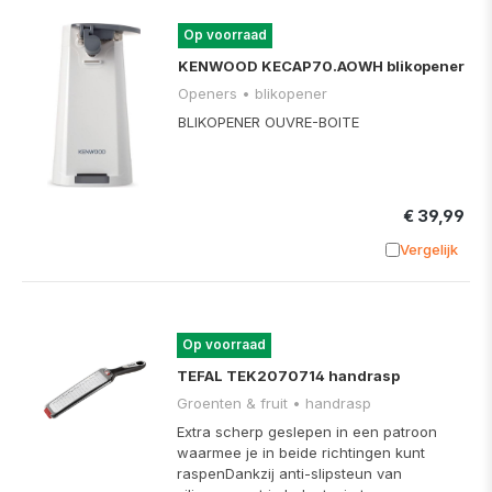
Op voorraad
KENWOOD KECAP70.AOWH blikopener
Openers • blikopener
BLIKOPENER OUVRE-BOITE
€ 39,99
Vergelijk
Toevoege
Op voorraad
TEFAL TEK2070714 handrasp
Groenten & fruit • handrasp
Extra scherp geslepen in een patroon
waarmee je in beide richtingen kunt
raspenDankzij anti-slipsteun van