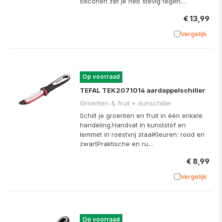
siliconen zet je heb stevig tegen…
€ 13,99
Vergelijk
Toevoege
Op voorraad
TEFAL TEK2071014 aardappelschiller
Groenten & fruit • dunschiller
Schilt je groenten en fruit in één enkele
handeling.Handvat in kunststof en
lemmet in roestvrij staalKleuren: rood en
zwartPraktische en ru…
€ 8,99
Vergelijk
Toevoege
Op voorraad