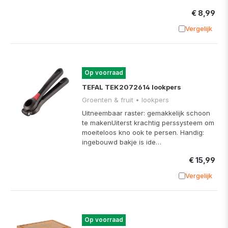
€ 8,99
Vergelijk
Toevoege
Op voorraad
TEFAL TEK2072614 lookpers
Groenten & fruit • lookpers
Uitneembaar raster: gemakkelijk schoon
te makenUiterst krachtig perssysteem om
moeiteloos kno ook te persen. Handig:
ingebouwd bakje is ide…
€ 15,99
Vergelijk
Toevoege
Op voorraad