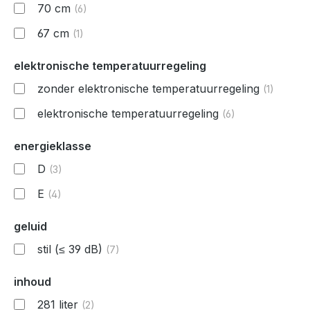
70 cm
(6)
67 cm
(1)
elektronische temperatuurregeling
zonder elektronische temperatuurregeling
(1)
elektronische temperatuurregeling
(6)
energieklasse
D
(3)
E
(4)
geluid
stil (≤ 39 dB)
(7)
inhoud
281 liter
(2)