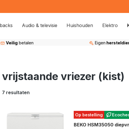
backs
Audio & televisie
Huishouden
Elektro
Veilig
betalen
Eigen
hersteldie
vrijstaande vriezer (kist)
7 resultaten
Op bestelling
Ecoche
BEKO HSM35050 diepvri