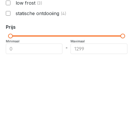
low frost
(3)
statische ontdooiing
(4)
Prijs
Minimaal
Maximaal
-