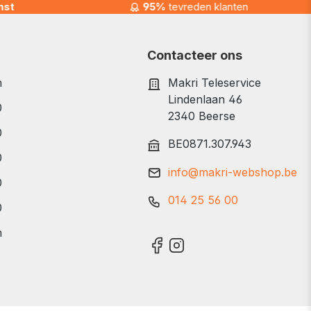
nst
95%
tevreden klanten
Contacteer ons
n
Makri Teleservice
Lindenlaan 46
0
2340 Beerse
0
BE0871.307.943
0
info@makri-webshop.be
0
014 25 56 00
0
n