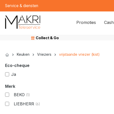
Service & diensten
kipToSearch
general.skipToNavigation
Promoties
Cash
Collect & Go
Keuken
Vriezers
vrijstaande vriezer (kist)
Eco-cheque
Ja
Merk
BEKO
(1)
LIEBHERR
(6)