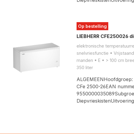
Op bestelling
LIEBHERR CFE250026 di
elektronische temperatuurreg
snelvriesfunctie • Vrijstaand
manden • E • > 100 cm bree
350 liter
ALGEMEENHoofdgroep: Vr
CFe 2500-26EAN numme
9550000035089Subgroe
DiepvrieskistenUitvoerin