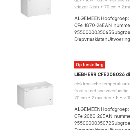
vriezer (kist) • 70 cm • 2 
ALGEMEENHoofdgroep: Vr
CFe 1870-26EAN numme
9550000035065Subgroe
DiepvrieskistenUitvoerin
Op bestelling
LIEBHERR CFE208026 di
elektronische temperatuurreg
frost • met snelvriesfunctie 
70 cm • 2 manden • E • > 10
ALGEMEENHoofdgroep: Vr
CFe 2080-26EAN numme
9550000035072Subgroe
DiepvrieskistenUitvoerin