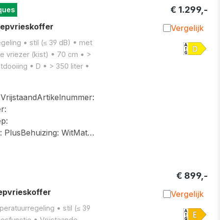
€ 1.299,-
ques
epvrieskoffer
Vergelijk
Toevoegen 
eling • stil (≤ 39 dB) • met
e vriezer (kist) • 70 cm • >
dooiing • D • > 350 liter •
ijstaandArtikelnummer:
r:
p:
g: PlusBehuizing: WitMat…
€ 899,-
pvrieskoffer
Vergelijk
Toevoegen 
peratuurregeling • stil (≤ 39
iesfunctie • Vrijstaande