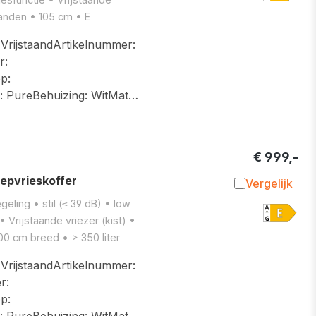
manden • 105 cm • E
ijstaandArtikelnummer:
r:
p:
g: PureBehuizing: WitMat…
€ 999,-
epvrieskoffer
Vergelijk
Toevoegen 
eling • stil (≤ 39 dB) • low
• Vrijstaande vriezer (kist) •
0 cm breed • > 350 liter
ijstaandArtikelnummer:
r:
p:
g: PureBehuizing: WitMat…