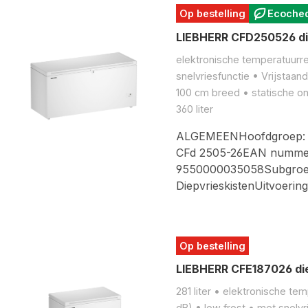
Op bestelling
Ecoche
LIEBHERR CFD250526 di
elektronische temperatuurreg
snelvriesfunctie • Vrijstaand
100 cm breed • statische ont
360 liter
ALGEMEENHoofdgroep: Vr
CFd 2505-26EAN numme
9550000035058Subgroe
DiepvrieskistenUitvoerin
Op bestelling
LIEBHERR CFE187026 die
281 liter • elektronische tem
dB) • low frost • met snelvr