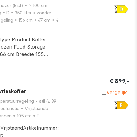
Toevoegen 
vriezer (kist) • > 100 cm
 • D • 350 liter • zonder
geling • 156 cm • 67 cm • 4
Type Product Koffer
 Frozen Food Storage
 86 cm Breedte 155…
€ 899,-
rieskoffer
Vergelijk
Toevoegen 
peratuurregeling • stil (≤ 39
iesfunctie • Vrijstaande
manden • 105 cm • E
ijstaandArtikelnummer:
r: