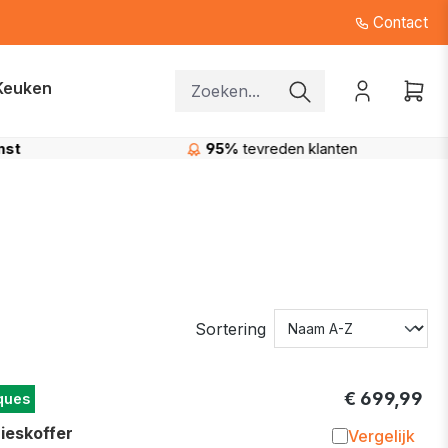
Contact
Keuken
nst
95%
tevreden klanten
Sortering
€ 699,99
ques
eskoffer
Vergelijk