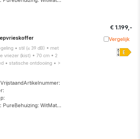
€ 1.199,-
epvrieskoffer
Vergelijk
Toevoegen 
eling • stil (≤ 39 dB) • met
e vriezer (kist) • 70 cm • 2
d • statische ontdooiing • >
ijstaandArtikelnummer:
r:
p:
g: PureBehuizing: WitMat…