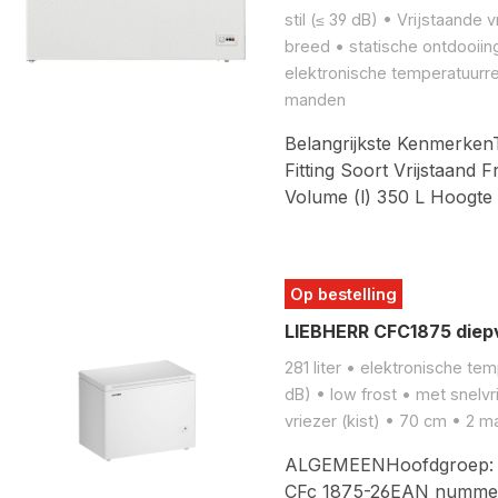
stil (≤ 39 dB) • Vrijstaande 
breed • statische ontdooiing
elektronische temperatuurre
manden
Belangrijkste Kenmerken
Fitting Soort Vrijstaand
Volume (l) 350 L Hoogte
Op bestelling
LIEBHERR CFC1875 diepv
281 liter • elektronische tem
dB) • low frost • met snelvr
vriezer (kist) • 70 cm • 2 
ALGEMEENHoofdgroep: Vr
CFc 1875-26EAN numme