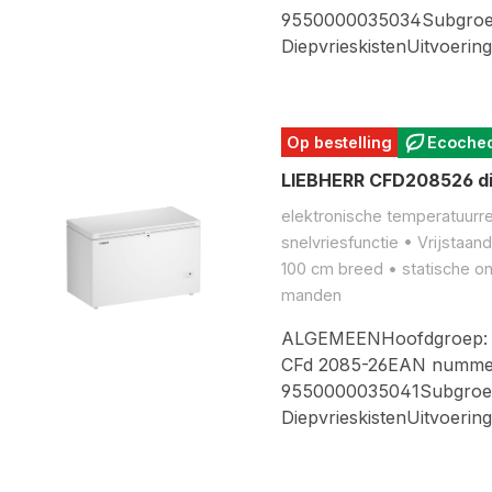
9550000035034Subgroe
DiepvrieskistenUitvoerin
Op bestelling
Ecoche
LIEBHERR CFD208526 di
elektronische temperatuurreg
snelvriesfunctie • Vrijstaand
100 cm breed • statische on
manden
ALGEMEENHoofdgroep: Vr
CFd 2085-26EAN numme
9550000035041Subgroe
DiepvrieskistenUitvoerin