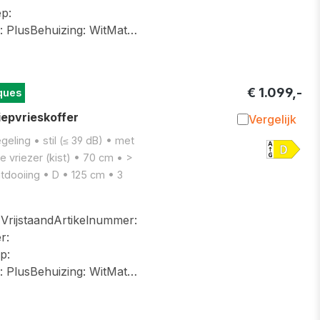
p:
g: PlusBehuizing: WitMat…
€ 1.099,-
ques
epvrieskoffer
Vergelijk
Toevoegen 
eling • stil (≤ 39 dB) • met
e vriezer (kist) • 70 cm • >
tdooiing • D • 125 cm • 3
ijstaandArtikelnummer:
r:
p:
g: PlusBehuizing: WitMat…