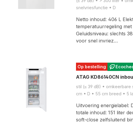
(≤ 39 dB) • > 300 liter • o
snelvriesfunctie • D
Netto inhoud: 406 L Elek
temperatuurregeling met 
Geluidsniveau: slechts 38
voor snel invriez…
Op bestelling
Ecoche
ATAG KD86140CN inbouw
stil (≤ 39 dB) • omkeerbare 
cm • D • 55 cm breed • 5 l
Uitvoering energielabel: 
totale inhoud: 151 liter 
soft-close zelfsluitend 