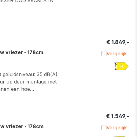
IEZER DOD 88CM ATA
€ 1.849,-
 vriezer - 178cm
Vergelijk
Toevoegen 
D geluidsniveau: 35 dB(A)
 deur op deur montage met
binnen een hoe…
€ 1.549,-
 vriezer - 178cm
Vergelijk
Toevoegen 