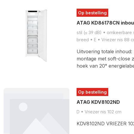
Op bestelling
ATAG KD86178CN inbouw
stil (≤ 39 dB) • omkeerbare
breed • E • Vriezer nis 88 
Uitvoering totale inhoud:
montage met soft-close z
hoek van 20° energielab
Op bestelling
ATAG KDV8102ND
D • Vriezer nis 102 cm
KDV8102ND VRIEZER 10