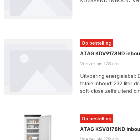
KDV888ND INBOUW VR
Op bestelling
ATAG KDV9178ND inbouw
Vriezer nis 178 cm
Uitvoering energielabel: 
totale inhoud: 232 liter
soft-close zelfsluitend 
Op bestelling
ATAG KSV8178ND inbouw
Vriezer nis 178 cm