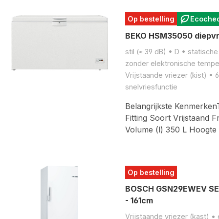
Op bestelling
Ecoche
BEKO HSM35050 diepvri
stil (≤ 39 dB) • D • statische
zonder elektronische tempe
Vrijstaande vriezer (kist) 
snelvriesfunctie
Belangrijkste Kenmerken
Fitting Soort Vrijstaand
Volume (l) 350 L Hoogte
Op bestelling
BOSCH GSN29EWEV SERIE
- 161cm
Vrijstaande vriezer (kast) •