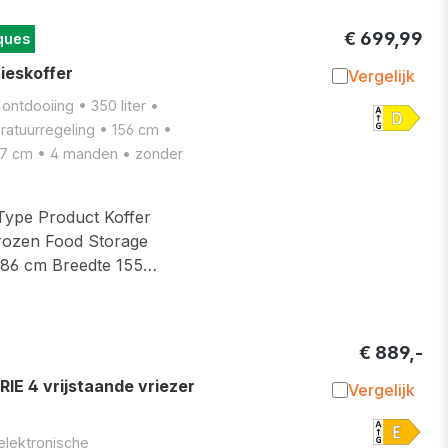
€ 699,99
ques
eskoffer
Vergelijk
Toevoegen 
 ontdooiing • 350 liter •
ratuurregeling • 156 cm •
• 67 cm • 4 manden • zonder
Type Product Koffer
 Frozen Food Storage
 86 cm Breedte 155…
€ 889,-
 4 vrijstaande vriezer
Vergelijk
Toevoegen 
 elektronische