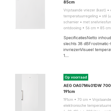
85cm
Vrijstaande vriezer (kast) •
temperatuurregeling • stil 
scharnier • met snelvriesfun
ontdooiing • 56 cm • 85 cm
SpecificatiesNetto inhoud
slechts 38 dBFrostmatic-
invriezenVisueel tempera
1…
Op voorraad
AEG OAG7M401DW 7000 v
191cm
191cm • 70 cm • Vrijstaande 
elektronische temperatuurre