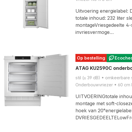
Uitvoering energielabel: 
totale inhoud: 232 liter s
montageVriesgedeelte 4-s
invriesvermoge…
Op bestelling
Ecoche
ATAG KU2590C onderbo
stil (≤ 39 dB) • omkeerbare 
Onderbouwvriezer • 60 cm br
UITVOERINGtotale inhoud
montage met soft-closeze
hoek van 20°energielabel
DVRIESGEDEELTELowF