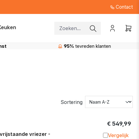
Contact
Keuken
anten
Gratis levering
in de regio Beerse
Sortering
€ 549,99
ijstaande vriezer -
Vergelijk