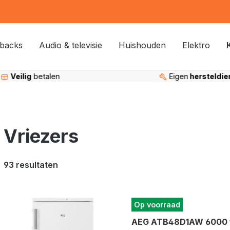
backs
Audio & televisie
Huishouden
Elektro
Eigen
hersteldienst
95%
tevreden kl
Vriezers
93 resultaten
Op voorraad
AEG ATB48D1AW 6000 vr