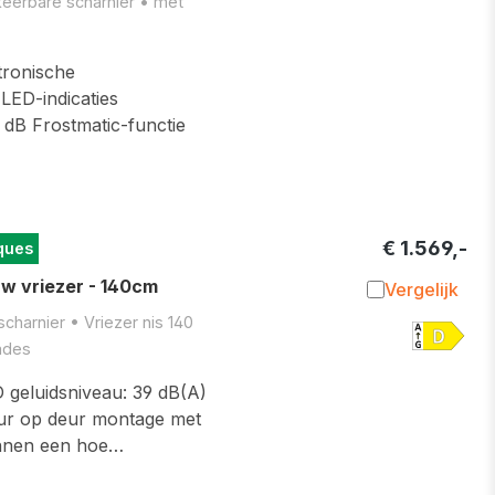
mkeerbare scharnier • met
tronische
LED-indicaties
 dB Frostmatic-functie
€ 1.569,-
ques
 vriezer - 140cm
Vergelijk
Toevoegen 
scharnier • Vriezer nis 140
ades
D geluidsniveau: 39 dB(A)
deur op deur montage met
binnen een hoe…