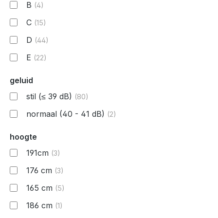
B
(4)
C
(15)
D
(44)
E
(22)
geluid
stil (≤ 39 dB)
(80)
normaal (40 - 41 dB)
(2)
hoogte
191cm
(3)
176 cm
(3)
165 cm
(5)
186 cm
(1)