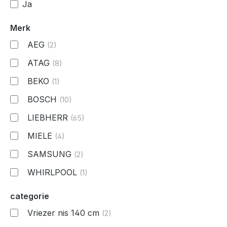
Ja
Merk
AEG
(2)
ATAG
(8)
BEKO
(1)
BOSCH
(10)
LIEBHERR
(65)
MIELE
(4)
SAMSUNG
(2)
WHIRLPOOL
(1)
categorie
Vriezer nis 140 cm
(2)