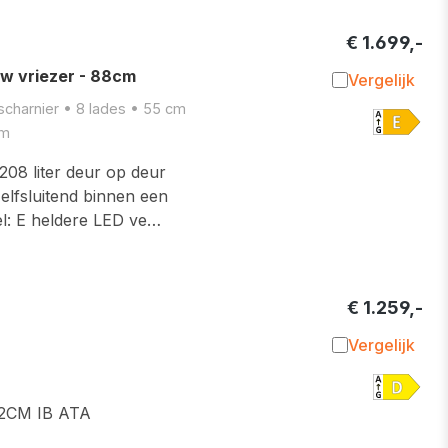
€ 1.699,-
 vriezer - 88cm
Vergelijk
Toevoegen 
 scharnier • 8 lades • 55 cm
cm
 208 liter deur op deur
elfsluitend binnen een
el: E heldere LED ve…
€ 1.259,-
Vergelijk
Toevoegen 
2CM IB ATA