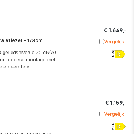
€ 1.649,-
 vriezer - 178cm
Vergelijk
Toevoegen 
D geluidsniveau: 35 dB(A)
 deur op deur montage met
binnen een hoe…
€ 1.159,-
Vergelijk
Toevoegen 