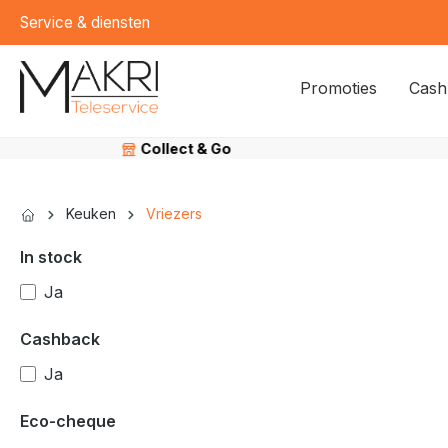
Service & diensten
kipToSearch
general.skipToNavigation
Promoties
Cash
Veilig
betalen
Keuken
Vriezers
In stock
Ja
Cashback
Ja
Eco-cheque