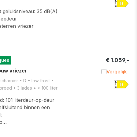
D geluidsniveau: 35 dB(A)
leepdeur
terren vriezer
€ 1.059,-
ques
uw vriezer
Vergelijk
Toevoegen 
scharnier • D • low frost •
eed • 3 lades • > 100 liter
: 101 literdeur-op-deur
lfsluitend binnen een
:
ro…