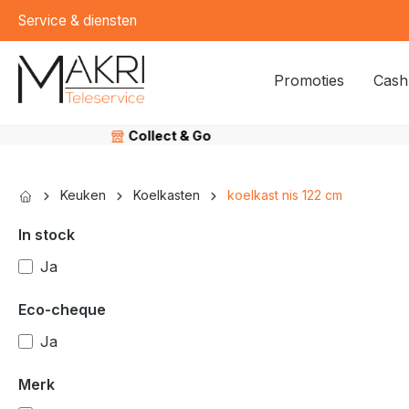
Service & diensten
kipToSearch
general.skipToNavigation
Promoties
Cash
Veilig
betalen
Keuken
Koelkasten
koelkast nis 122 cm
In stock
Ja
Eco-cheque
Ja
Merk