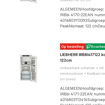
ALGEMEENHoofdgroep: 
IRBbi 4170-22EAN numm
4016803113393Subgroep: 
PeakNismaat: 122 cmDe
Op bestelling
Ecoche
LIEBHERR IRBBI417122 ko
122cm
omkeerbare scharnier • stil 
vershoudzone • Koelkast ni
cm breed
ALGEMEENHoofdgroep: 
IRBbi 4171-22EAN numm
4016803113416Subgroep: 