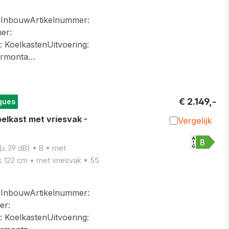
InbouwArtikelnummer:
er:
KoelkastenUitvoering:
urmonta…
€ 2.149,-
ques
elkast met vriesvak -
Vergelijk
Toevoegen 
(≤ 39 dB) • B • met
s 122 cm • met vriesvak • 55
InbouwArtikelnummer:
er:
KoelkastenUitvoering: