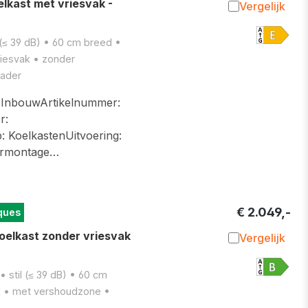
lkast met vriesvak -
Vergelijk
Toevoegen 
 (≤ 39 dB) • 60 cm breed •
riesvak • zonder
kader
InbouwArtikelnummer:
r:
 KoelkastenUitvoering:
urmontage…
€ 2.049,-
ques
oelkast zonder vriesvak
Vergelijk
Toevoegen 
 stil (≤ 39 dB) • 60 cm
k • met vershoudzone •