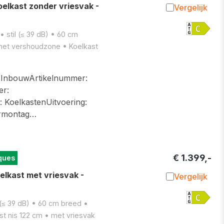
elkast zonder vriesvak -
Vergelijk
Toevoegen 
 stil (≤ 39 dB) • 60 cm
met vershoudzone • Koelkast
InbouwArtikelnummer:
r:
KoelkastenUitvoering:
urmontag…
€ 1.399,-
ques
elkast met vriesvak -
Vergelijk
Toevoegen 
 (≤ 39 dB) • 60 cm breed •
t nis 122 cm • met vriesvak