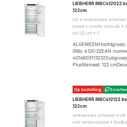
LIEBHERR IRBC412022 ko
122cm
nvt • omkeerbare scharnier •
breed • zonder vriesvak • 
nis 122 cm • C
ALGEMEENHoofdgroep: 
IRBc 4120-22EAN numme
4016803113232Subgroep: 
PlusNismaat: 122 cmDe
Op bestelling
Ecoche
LIEBHERR IRBC412122 ko
122cm
omkeerbare scharnier • stil
met vershoudzone • Koelkas