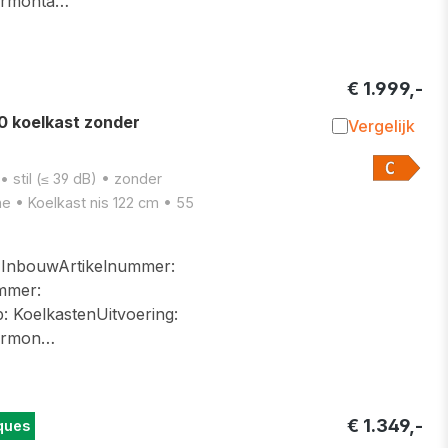
urmonta…
€ 1.999,-
 koelkast zonder
Vergelijk
Toevoegen 
 stil (≤ 39 dB) • zonder
e • Koelkast nis 122 cm • 55
InbouwArtikelnummer:
mmer:
 KoelkastenUitvoering:
urmon…
€ 1.349,-
ques