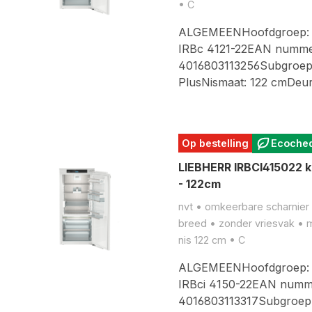
• C
ALGEMEENHoofdgroep: 
IRBc 4121-22EAN numme
4016803113256Subgroep: 
PlusNismaat: 122 cmDe
Op bestelling
Ecoche
LIEBHERR IRBCI415022 k
- 122cm
nvt • omkeerbare scharnier •
breed • zonder vriesvak • 
nis 122 cm • C
ALGEMEENHoofdgroep: 
IRBci 4150-22EAN numm
4016803113317Subgroep: 