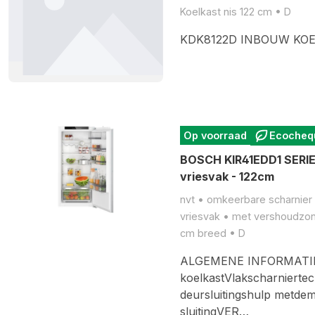
Koelkast nis 122 cm • D
KDK8122D INBOUW KOE
Op voorraad
Ecocheq
BOSCH KIR41EDD1 SERIE 
vriesvak - 122cm
nvt • omkeerbare scharnier •
vriesvak • met vershoudzon
cm breed • D
ALGEMENE INFORMATIEK
koelkastVlakscharniertec
deursluitingshulp metde
sluitingVER…