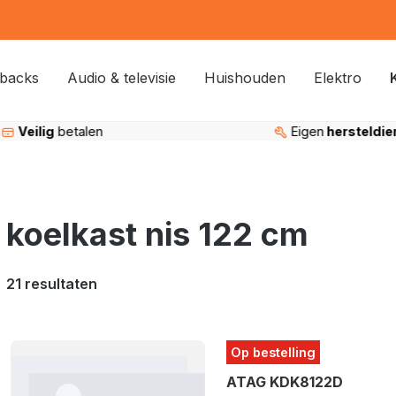
backs
Audio & televisie
Huishouden
Elektro
Eigen
hersteldienst
95%
tevreden k
koelkast nis 122 cm
21 resultaten
Op bestelling
ATAG KDK8122D