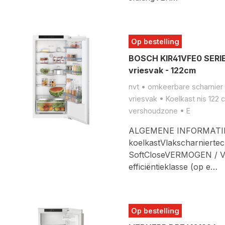
Op bestelling
BOSCH KIR41VFE0 SERIE
vriesvak - 122cm
nvt • omkeerbare scharnier •
vriesvak • Koelkast nis 122
vershoudzone • E
ALGEMENE INFORMATIEK
koelkastVlakscharniertec
SoftCloseVERMOGEN / V
efficiëntieklasse (op e…
Op bestelling