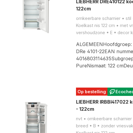
LIEBHERR DRE410122 koe
122cm
omkeerbare scharnier • stil
Koelkast nis 122 cm • met v
vershoudzone • E • decor 
ALGEMEENHoofdgroep: 
DRe 4101-22EAN numme
4016803114635Subgroep:
PureNismaat: 122 cmDe
Op bestelling
Ecoche
LIEBHERR IRBBI417022 k
- 122cm
nvt • omkeerbare scharnier •
breed • B • zonder vriesva
Koelkast nis 122 cm