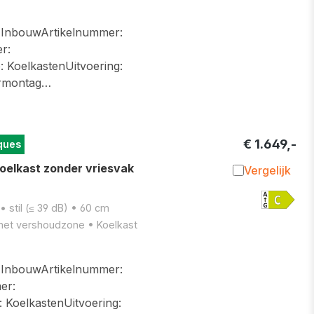
InbouwArtikelnummer:
r:
KoelkastenUitvoering:
urmontag…
€ 1.649,-
ques
oelkast zonder vriesvak
Vergelijk
Toevoegen 
 stil (≤ 39 dB) • 60 cm
met vershoudzone • Koelkast
InbouwArtikelnummer:
er:
KoelkastenUitvoering: