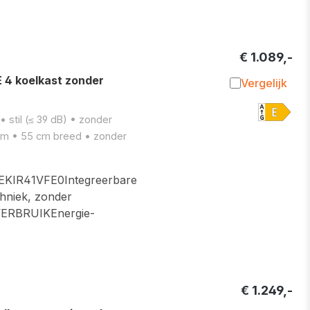
€ 1.089,-
 4 koelkast zonder
Vergelijk
Toevoegen 
 stil (≤ 39 dB) • zonder
 cm • 55 cm breed • zonder
IR41VFE0Integreerbare
hniek, zonder
ERBRUIKEnergie-
€ 1.249,-