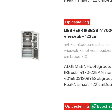
PeakNismaat: 122 cmDe
Op bestelling
LIEBHERR IRBBSBI417020
vriesvak - 122cm
nvt • omkeerbare scharnier •
vriesvak • met vershoudzon
cm breed • C
ALGEMEENHoofdgroep: 
IRBbsbi 4170-22EAN nu
4016803120896Subgroep:
PeakNismaat: 122 cmDe
Op bestelling
Ecoche