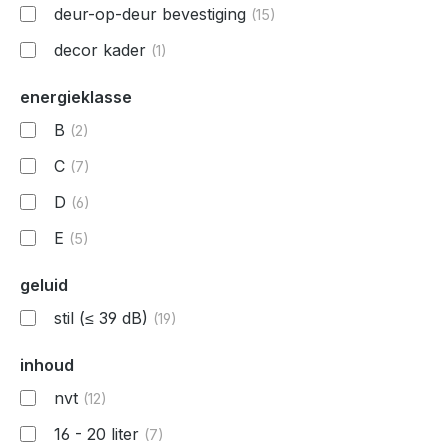
deur-op-deur bevestiging
(15)
decor kader
(1)
energieklasse
B
(2)
C
(7)
D
(6)
E
(5)
geluid
stil (≤ 39 dB)
(19)
inhoud
nvt
(12)
16 - 20 liter
(7)