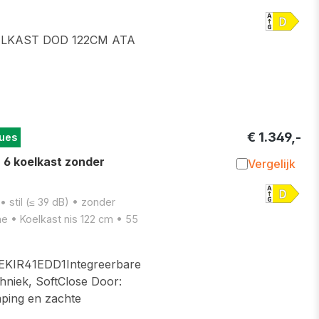
Toevoegen 
LKAST DOD 122CM ATA
€ 1.349,-
ues
6 koelkast zonder
Vergelijk
Toevoegen 
 stil (≤ 39 dB) • zonder
e • Koelkast nis 122 cm • 55
IR41EDD1Integreerbare
hniek, SoftClose Door:
mping en zachte