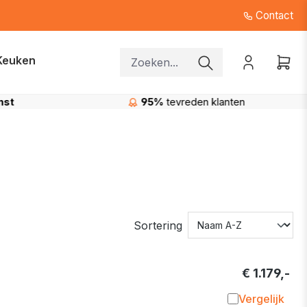
Contact
Keuken
lanten
Gratis levering
in de regio Beerse
Sortering
€ 1.179,-
Vergelijk