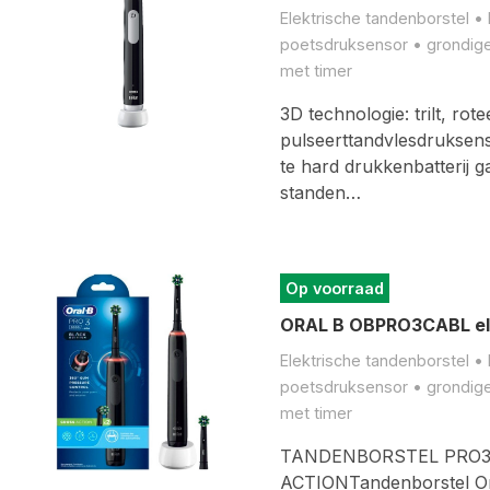
Elektrische tandenborstel • 
poetsdruksensor • grondige 
met timer
3D technologie: trilt, rote
pulseerttandvlesdruksens
te hard drukkenbatterij 
standen…
Op voorraad
ORAL B OBPRO3CABL ele
Elektrische tandenborstel • 
poetsdruksensor • grondige 
met timer
TANDENBORSTEL PRO3
ACTIONTandenborstel Or