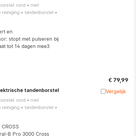
Toevoegen 
borstel: rond • met
reiniging • tandenborstel •
ert en
or: stopt met pulseren bij
gaat tot 14 dagen mee3
€ 79,99
ktrische tandenborstel
Vergelijk
Toevoegen 
borstel: rond • met
reiniging • tandenborstel •
 CROSS
al-B Pro 3000 Cross