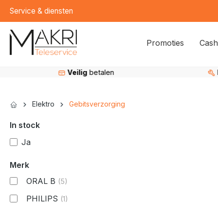
Service & diensten
kipToSearch
general.skipToNavigation
Promoties
Cash
Veilig
betalen
Elektro
Gebitsverzorging
In stock
Ja
Merk
ORAL B
(5)
PHILIPS
(1)