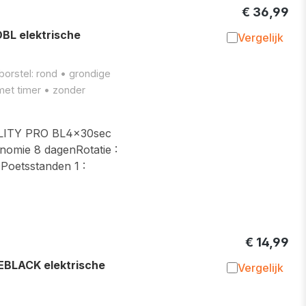
€ 36,99
L elektrische
Vergelijk
Toevoegen 
borstel: rond • grondige
 met timer • zonder
ITY PRO BL4x30sec
tonomie 8 dagenRotatie :
Poetsstanden 1 :
€ 14,99
BLACK elektrische
Vergelijk
Toevoegen 