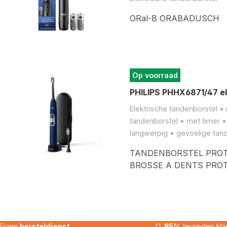
ORal-B ORABADUSCH
Op voorraad
PHILIPS PHHX6871/47 el
Elektrische tandenborstel 
tandenborstel • met timer • 
langwerpig • gevoelige tan
TANDENBORSTEL PROTE
BROSSE A DENTS PROT
Eigen
hersteldienst
95%
tevreden kla