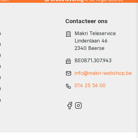
Contacteer ons
n
Makri Teleservice
Lindenlaan 46
0
2340 Beerse
0
BE0871.307.943
0
info@makri-webshop.be
0
014 25 56 00
0
n