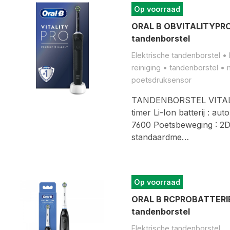
Op voorraad
ORAL B OBVITALITYPROB
tandenborstel
Elektrische tandenborstel • 
reiniging • tandenborstel •
poetsdruksensor
TANDENBORSTEL VITAL
timer Li-Ion batterij : au
7600 Poetsbeweging : 2D
standaardme…
Op voorraad
ORAL B RCPROBATTERIE
tandenborstel
Elektrische tandenborstel