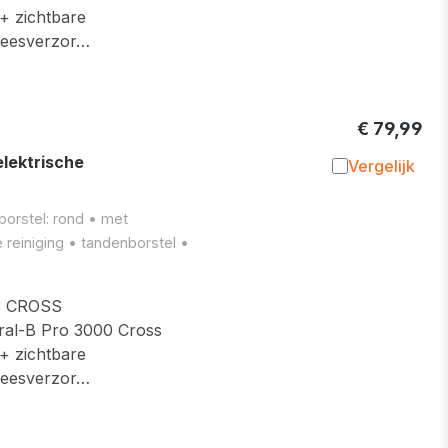
 + zichtbare
leesverzor…
€ 79,99
ektrische
Vergelijk
Toevoegen 
borstel: rond • met
reiniging • tandenborstel •
 CROSS
al-B Pro 3000 Cross
 + zichtbare
leesverzor…