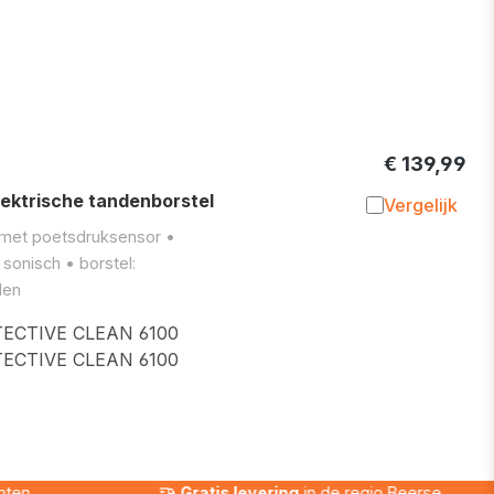
€ 139,99
ektrische tandenborstel
Vergelijk
Toevoegen 
• met poetsdruksensor •
sonisch • borstel:
den
CTIVE CLEAN 6100
ECTIVE CLEAN 6100
nten
Gratis levering
in de regio Beerse